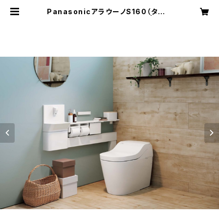
PanasonicアラウーノS160（タイプ
2） 基本工事費コミコミプラン | 平沢
工務店