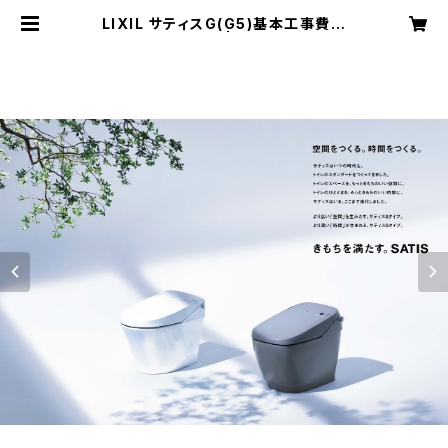
LIXIL サティスG(G5)基本工事費コ
ミコミプラン | 平沢工務店