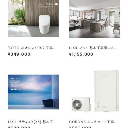
TOTO ネオレストRS2 工事費
LIXIL ノクト 基本工事費コミコ
コミコミプラン
ミプラン
¥349,000
¥1,155,000
LIXIL サティスX(X6) 基本工事
CORONA エコキュート工事費
費コミコミプラン
コミコミプラン